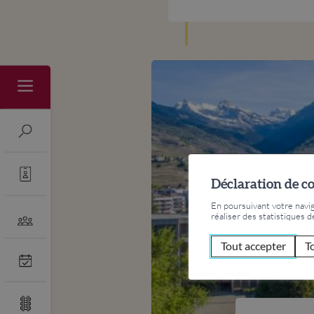
Déclaration de c
En poursuivant votre naviga
réaliser des statistiques d
Tout accepter
T