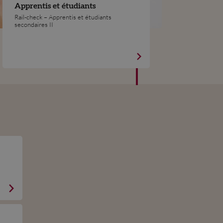
Apprentis et étudiants
Rail-check – Apprentis et étudiants
secondaires II