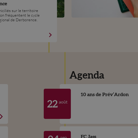
nce
ciliés sur le territoire
on fréquentent le cycle
égional de Derborence.
Agenda
10 ans de Prév’Ardon
août
22
FC Jass
sep