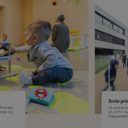
Ecole pr
férentes
Le centre s
e de vos
en 1979. Au
fréquentant 