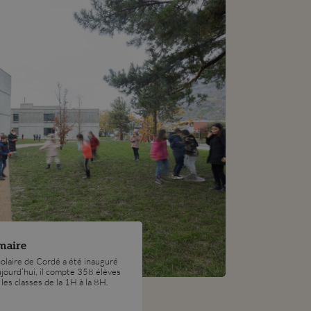
imaire
colaire de Cordé a été inauguré
jourd’hui, il compte 358 élèves
les classes de la 1H à la 8H.