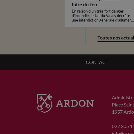
faire du feu
En raison d’un très fort danger
d’incendie, l’Etat du Valais décrète
une interdiction générale d’allumer
du feu en plein air, à compter du
jeudi 25 juin 2026, ceci sur
l'ensemble du territoire cantonal.
Toutes nos actual
CONTACT
Administr
Place Sain
1957
Ardo
027 305 1
info@ardo