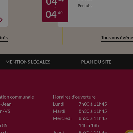
04
Pontaise
-
déc
04
ités
Tous nos évén
MENTIONS LÉGALES
PLAN DU SITE
ation communale
Horaires d'ouverture
t-Jean
Lundi
7h00 à 11h45
n/VS
Mardi
8h30 à 11h45
Mercredi
8h30 à 11h45
5 85
14h à 18h
n.ch
Jeudi
8h30 à 11h45