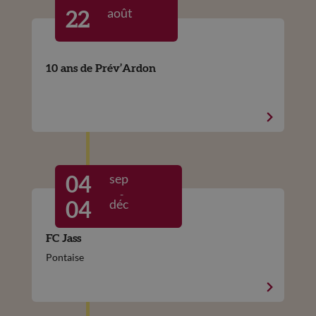
août
22
10 ans de Prév’Ardon
sep
04
-
déc
04
FC Jass
Pontaise