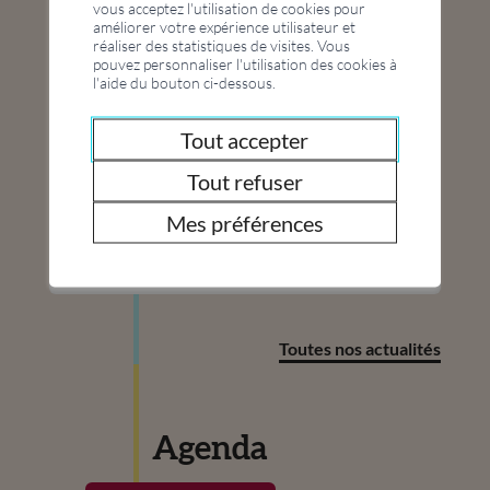
vous acceptez l'utilisation de cookies pour
Travailleur social en CDD à 30 – 40 % (H/F)
améliorer votre expérience utilisateur et
Poste mis en soumission par le district de Conthey,
réaliser des statistiques de visites. Vous
dans le cadre du programme d'intégration
pouvez personnaliser l'utilisation des cookies à
cantonal (PIC)
l'aide du bouton ci-dessous.
Tout accepter
Tout refuser
Interdiction générale de faire du feu
En raison d’un très fort danger d’incendie, l’Etat du
Mes préférences
Valais décrète une interdiction générale d’allumer
du feu en plein air, à compter du jeudi 25 juin
2026, ceci sur l'ensemble du territoire cantonal.
Toutes nos actualités
Agenda