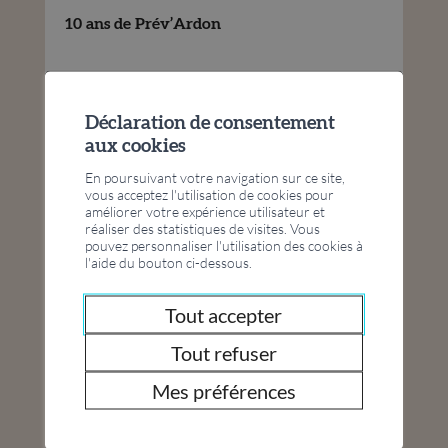
10 ans de Prév’Ardon
Déclaration de consentement
aux cookies
En poursuivant votre navigation sur ce site,
sep
04
vous acceptez l'utilisation de cookies pour
-
améliorer votre expérience utilisateur et
déc
04
réaliser des statistiques de visites. Vous
pouvez personnaliser l'utilisation des cookies à
l'aide du bouton ci-dessous.
FC Jass
Pontaise
Tout accepter
Tout refuser
Mes préférences
Tous nos événements