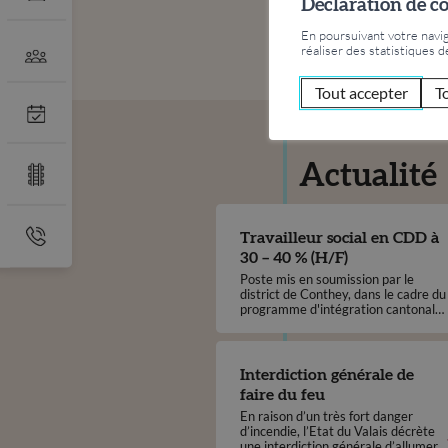
Déclaration de c
En poursuivant votre naviga
réaliser des statistiques d
Tout accepter
T
Actualité
Travailleur social en CDD à
30 – 40 % (H/F)
Poste mis en soumission par le
district de Conthey, dans le cadre du
programme d'intégration cantonal
(PIC)
Interdiction générale de
faire du feu
En raison d’un très fort danger
d’incendie, l’Etat du Valais décrète
une interdiction générale d’allumer