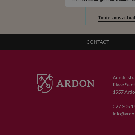
du feu en plein air, à compter du
jeudi 25 juin 2026, ceci sur
l'ensemble du territoire cantonal.
Toutes nos actual
CONTACT
Administr
Place Sain
1957
Ardo
027 305 1
info@ardo