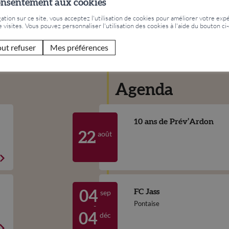
onsentement aux cookies
tion sur ce site, vous acceptez l'utilisation de cookies pour améliorer votre expé
e visites. Vous pouvez personnaliser l'utilisation des cookies à l'aide du bouton ci
out refuser
Mes préférences
Agenda
10 ans de Prév’Ardon
août
22
FC Jass
sep
04
Pontaise
-
déc
04