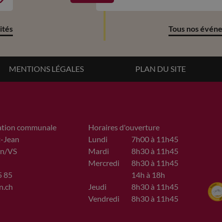
ités
Tous nos évén
MENTIONS LÉGALES
PLAN DU SITE
ation communale
Horaires d'ouverture
t-Jean
Lundi
7h00 à 11h45
n/VS
Mardi
8h30 à 11h45
Mercredi
8h30 à 11h45
5 85
14h à 18h
n.ch
Jeudi
8h30 à 11h45
Vendredi
8h30 à 11h45