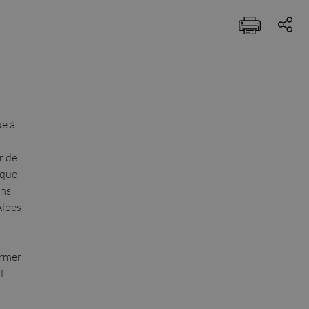
ue à
r de
ique
ens
Alpes
ormer
f.