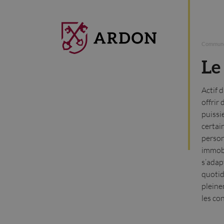
Commune
Le
Actif 
offrir
puissi
certai
person
immobi
s’adap
quotid
pleine
les co