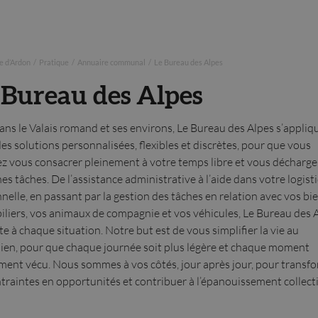
 d’Ardon
/
Pratique
/
Annuaire communal
/
Le Bureau des Alpes
 Bureau des Alpes
dans le Valais romand et ses environs, Le Bureau des Alpes s’appliq
 des solutions personnalisées, flexibles et discrètes, pour que vous
ez vous consacrer pleinement à votre temps libre et vous décharge
nes tâches. De l’assistance administrative à l’aide dans votre logist
nelle, en passant par la gestion des tâches en relation avec vos bi
liers, vos animaux de compagnie et vos véhicules, Le Bureau des 
te à chaque situation. Notre but est de vous simplifier la vie au
ien, pour que chaque journée soit plus légère et chaque moment
ment vécu. Nous sommes à vos côtés, jour après jour, pour transf
ntraintes en opportunités et contribuer à l’épanouissement collecti