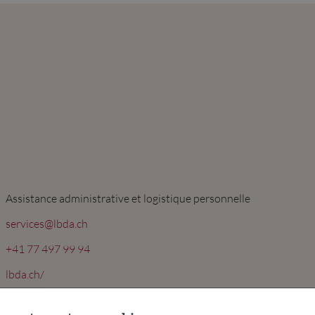
Assistance administrative et logistique personnelle
services@lbda.ch
+41 77 497 99 94
lbda.ch/
Entreprises
/
Services et Divers