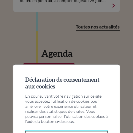
du feu en plein air, à compter du jeudi 25 juin
2026, ceci sur l'ensemble du territoire cantonal.
Toutes nos actualités
Agenda
août
22
Déclaration de consentement
aux cookies
10 ans de Prév’Ardon
En poursuivant votre navigation sur ce site,
vous acceptez l'utilisation de cookies pour
améliorer votre expérience utilisateur et
réaliser des statistiques de visites. Vous
pouvez personnaliser l'utilisation des cookies à
l'aide du bouton ci-dessous.