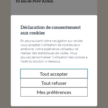
10 ans de Prév’Ardon
Déclaration de consentement
aux cookies
sep
04
En poursuivant votre navigation sur ce site,
-
vous acceptez l'utilisation de cookies pour
déc
04
améliorer votre expérience utilisateur et
réaliser des statistiques de visites. Vous
pouvez personnaliser l'utilisation des cookies à
FC Jass
l'aide du bouton ci-dessous.
Pontaise
Tout accepter
Tout refuser
Tous nos événements
Mes préférences