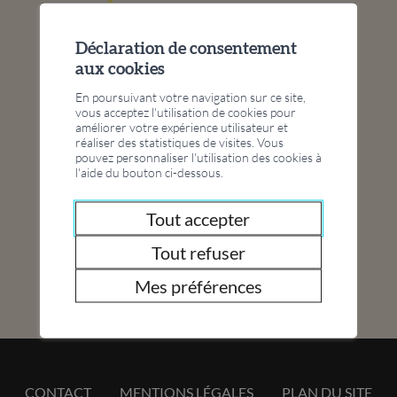
sep
04
Déclaration de consentement
-
déc
aux cookies
04
En poursuivant votre navigation sur ce site,
vous acceptez l'utilisation de cookies pour
FC Jass
améliorer votre expérience utilisateur et
Pontaise
réaliser des statistiques de visites. Vous
pouvez personnaliser l'utilisation des cookies à
l'aide du bouton ci-dessous.
Tout accepter
Tous nos événements
Tout refuser
Mes préférences
CONTACT
MENTIONS LÉGALES
PLAN DU SITE