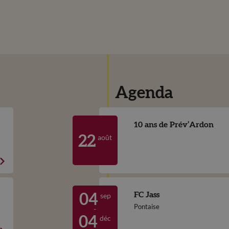
Agenda
10 ans de Prév’Ardon
août
22
FC Jass
sep
04
Pontaise
-
déc
04