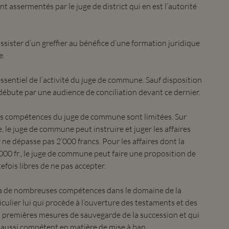
nt assermentés par le juge de district qui en est l’autorité
ssister d’un greffier au bénéfice d’une formation juridique
e.
essentiel de l’activité du juge de commune. Sauf disposition
l débute par une audience de conciliation devant ce dernier.
 les compétences du juge de commune sont limitées. Sur
 le juge de commune peut instruire et juger les affaires
r ne dépasse pas 2’000 francs. Pour les affaires dont la
’000 fr., le juge de commune peut faire une proposition de
efois libres de ne pas accepter.
a de nombreuses compétences dans le domaine de la
ticulier lui qui procède à l’ouverture des testaments et des
s premières mesures de sauvegarde de la succession et qui
 est aussi compétent en matière de mise à ban.