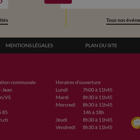
ités
Tous nos évén
MENTIONS LÉGALES
PLAN DU SITE
ation communale
Horaires d'ouverture
t-Jean
Lundi
7h00 à 11h45
n/VS
Mardi
8h30 à 11h45
Mercredi
8h30 à 11h45
5 85
14h à 18h
n.ch
Jeudi
8h30 à 11h45
Vendredi
8h30 à 11h45