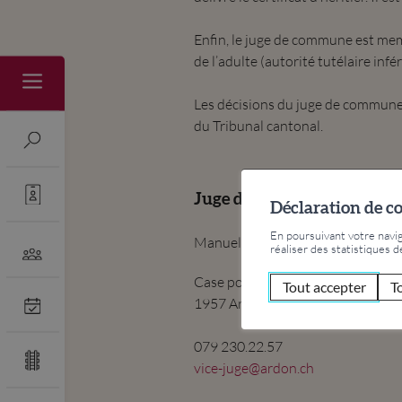
Enfin, le juge de commune est memb
de l’adulte (autorité tutélaire infér
Les décisions du juge de commune
du Tribunal cantonal.
Juge de commune
Déclaration de c
En poursuivant votre naviga
Manuela Gaillard (ad interim)
réaliser des statistiques d
Case postale 21
Tout accepter
T
1957 Ardon
079 230.22.57
vice-juge@ardon.ch