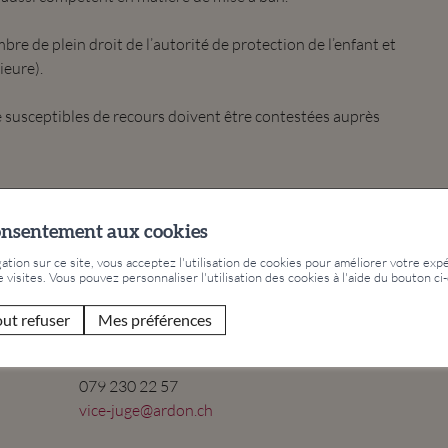
re de plein droit de l’autorité de protection de l’enfant et
ieure).
 susceptibles de recours doivent être contestées auprès
Vice-Juge
onsentement aux cookies
tion sur ce site, vous acceptez l'utilisation de cookies pour améliorer votre expé
Manuela Gaillard
e visites. Vous pouvez personnaliser l'utilisation des cookies à l'aide du bouton ci
out refuser
Mes préférences
079 230 22 57
vice-juge@ardon.ch