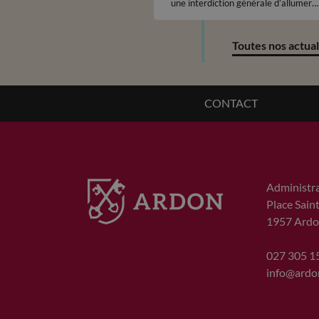
une interdiction générale d’allumer
du feu en plein air, à compter du
jeudi 25 juin 2026, ceci sur
l'ensemble du territoire cantonal.
Toutes nos actual
CONTACT
Administr
Place Sain
1957
Ardo
027 305 1
info@ardo