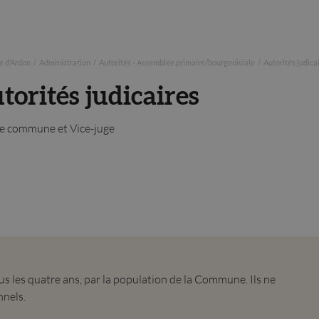
 d’Ardon
/
Administration
/
Autorités - Assemblée primaire/bourgeoisiale
/
Autorités judica
torités judicaires
e commune et Vice-juge
tous les quatre ans, par la population de la Commune. Ils ne
nnels.